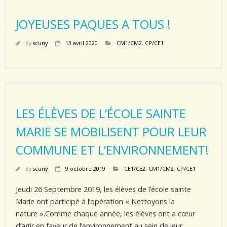
JOYEUSES PAQUES A TOUS !
By
scuny
13 avril 2020
CM1/CM2
,
CP/CE1
LES ÉLÈVES DE L’ÉCOLE SAINTE
MARIE SE MOBILISENT POUR LEUR
COMMUNE ET L’ENVIRONNEMENT!
By
scuny
9 octobre 2019
CE1/CE2
,
CM1/CM2
,
CP/CE1
Jeudi 26 Septembre 2019, les élèves de l’école sainte
Marie ont participé à l’opération « Nettoyons la
nature ».Comme chaque année, les élèves ont a cœur
d’agir en faveur de l’environnement au sein de leur