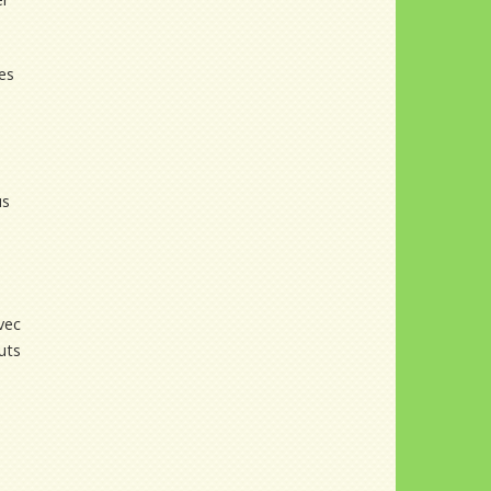
ces
us
vec
uts